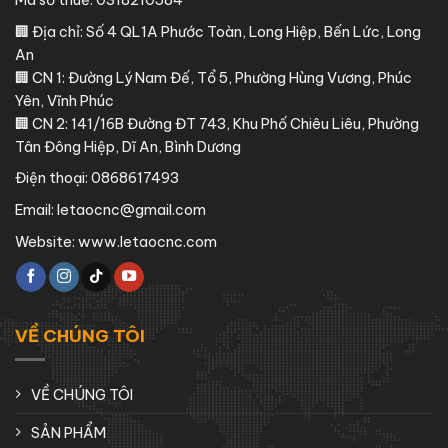
Mã số thuế: 0318210584
🏢 Địa chỉ: Số 4 QL1A Phước Toàn, Long Hiệp, Bến Lức, Long
An
🏢 CN 1: Đường Lý Nam Đế, Tổ 5, Phường Hùng Vương, Phúc
Yên, Vĩnh Phúc
🏢 CN 2: 141/16B Đường ĐT 743, Khu Phố Chiêu Liêu, Phường
Tân Đông Hiệp, Dĩ An, Bình Dương
Điện thoại:
0868617493
Email:
letaocnc@gmail.com
Website:
www.letaocnc.com
VỀ CHÚNG TÔI
VỀ CHÚNG TÔI
SẢN PHẨM