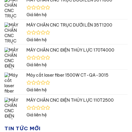
Được
Giá liên hệ
xếp
hạng
MÁY CHẤN CNC TRỤC DƯỚI LÊN 35T1200
0
5
sao
Được
Giá liên hệ
xếp
hạng
MÁY CHẤN CNC ĐIỆN THỦY LỰC 170T4000
0
5
sao
Được
Giá liên hệ
xếp
hạng
Máy cắt laser fiber 1500W CT-QA-3015
0
5
sao
Được
Giá liên hệ
xếp
hạng
MÁY CHẤN CNC ĐIỆN THỦY LỰC 110T2500
0
5
sao
Được
Giá liên hệ
xếp
hạng
TIN TỨC MỚI
0