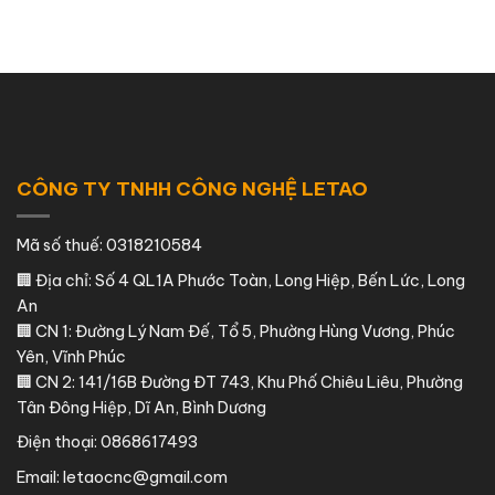
TUYỂN
4
Lực
Suất
DỤNG
Tại
CNC
Cao
KỸ
Việt
Kép
THUẬT
Nam
WE67K
CÓ
TAY
NGHỀ
CÔNG TY TNHH CÔNG NGHỆ LETAO
Mã số thuế: 0318210584
🏢 Địa chỉ: Số 4 QL1A Phước Toàn, Long Hiệp, Bến Lức, Long
An
🏢 CN 1: Đường Lý Nam Đế, Tổ 5, Phường Hùng Vương, Phúc
Yên, Vĩnh Phúc
🏢 CN 2: 141/16B Đường ĐT 743, Khu Phố Chiêu Liêu, Phường
Tân Đông Hiệp, Dĩ An, Bình Dương
Điện thoại:
0868617493
Email:
letaocnc@gmail.com