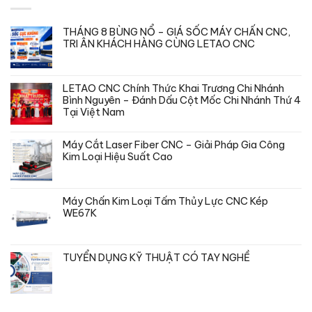
5
sao
THÁNG 8 BÙNG NỔ – GIÁ SỐC MÁY CHẤN CNC,
TRI ÂN KHÁCH HÀNG CÙNG LETAO CNC
Không
có
bình
luận
LETAO CNC Chính Thức Khai Trương Chi Nhánh
ở
THÁNG
Bình Nguyên – Đánh Dấu Cột Mốc Chi Nhánh Thứ 4
8
Tại Việt Nam
BÙNG
NỔ
Không
–
có
GIÁ
bình
Máy Cắt Laser Fiber CNC – Giải Pháp Gia Công
SỐC
luận
Kim Loại Hiệu Suất Cao
MÁY
ở
CHẤN
LETAO
Không
CNC,
CNC
có
TRI
Chính
bình
ÂN
Thức
luận
KHÁCH
Máy Chấn Kim Loại Tấm Thủy Lực CNC Kép
Khai
ở
HÀNG
Trương
Máy
WE67K
CÙNG
Chi
Cắt
LETAO
Nhánh
Không
Laser
CNC
Bình
có
Fiber
Nguyên
bình
CNC
–
luận
–
TUYỂN DỤNG KỸ THUẬT CÓ TAY NGHỀ
Đánh
ở
Giải
Dấu
Máy
Pháp
Không
Cột
Chấn
Gia
có
Mốc
Kim
Công
bình
Chi
Loại
Kim
luận
Nhánh
Tấm
Loại
ở
Thứ
Thủy
Hiệu