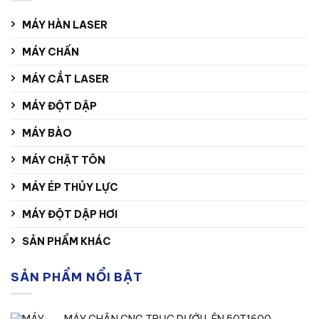
MÁY HÀN LASER
MÁY CHẤN
MÁY CẮT LASER
MÁY ĐỘT DẬP
MÁY BÀO
MÁY CHẶT TÔN
MÁY ÉP THỦY LỰC
MÁY ĐỘT DẬP HƠI
SẢN PHẨM KHÁC
SẢN PHẨM NỔI BẬT
MÁY CHẤN CNC TRỤC DƯỚI LÊN 50T1600